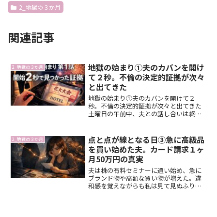
2_地獄の３か月
関連記事
地獄の始まり①夫のカバンを開け
2_地獄の３か月
て２秒。不倫の決定的証拠が次々
と出てきた
地獄の始まり①夫のカバンを開けて２
秒。不倫の決定的証拠が次々と出てきた
土曜日の午前中、夫との話し合いは終わ
った。結局、夫は不貞を認めなかった。
そしてこう言った。「子どもが大学を卒
業するまでは、このまま夫婦を続ける。
点と点が線となる日③急に高級品
2_地獄の３か月
子どもたちには気づかれない...
を買い始めた夫。カード請求１ヶ
月50万円の真実
夫は株の有料セミナーに通い始め、急に
ブランド物や高額な買い物が増えた。違
和感を覚えながらも私は見て見ぬふりを
した。カード請求は月50万円に膨らんで
いたが、夫を信じていた。その信頼は、
証拠探しの中で崩れていく。