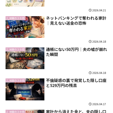
2026.04.21
ネットバンキングで奪われる家計
2_地獄の３か月
｜見えない送金の恐怖
2026.04.18
通帳にない50万円｜夫の嘘が崩れ
2_地獄の３か月
た瞬間
2026.04.18
不倫疑惑の裏で発覚した隠し口座
2_地獄の３か月
と529万円の残高
2026.04.17
家計から消えた金と、夫の隠し口
2_地獄の３か月