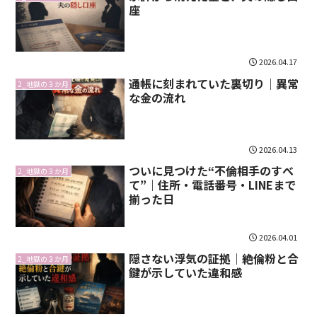
座
2026.04.17
通帳に刻まれていた裏切り｜異常
2_地獄の３か月
な金の流れ
2026.04.13
ついに見つけた“不倫相手のすべ
2_地獄の３か月
て”｜住所・電話番号・LINEまで
揃った日
2026.04.01
隠さない浮気の証拠｜絶倫粉と合
2_地獄の３か月
鍵が示していた違和感