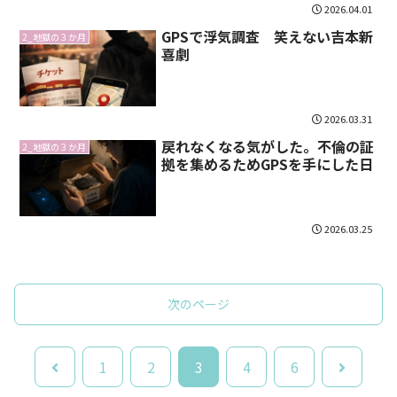
2026.04.01
GPSで浮気調査 笑えない吉本新
2_地獄の３か月
喜劇
2026.03.31
戻れなくなる気がした。不倫の証
2_地獄の３か月
拠を集めるためGPSを手にした日
2026.03.25
次のページ
前
次
1
2
3
4
6